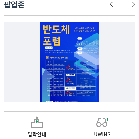
팝업존
입학안내
UWINS