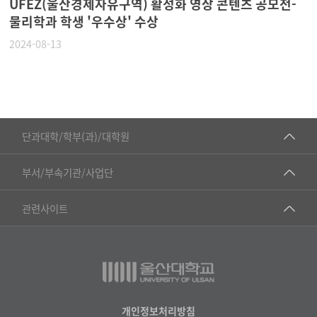
UFEZ(울산경제자유구역) 활성화 영상 콘텐츠 공모전-
물리학과 학생 '우수상' 수상
2024-08-13
■인문대학
단과대학/학부(과)/대학원
▷국어국문학부
공동기기센터
부서/부속기관/사업단
▷영어영문학과
공학교육혁신센터
건강가정지원센터
관련사이트
▷일본어·일본학과
과학영재교육원
교수협의회
▷중국어·중국학과
교무처교직팀
구내(경남)은행
▷프랑스어·프랑스학과
국어문화원
노동조합
▷스페인·중남미학과
국제교류처
생명윤리위원회
개인정보처리방침