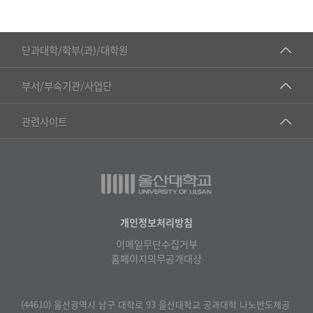
■인문대학
단과대학/학부(과)/대학원
▷국어국문학부
공동기기센터
부서/부속기관/사업단
▷영어영문학과
공학교육혁신센터
건강가정지원센터
관련사이트
▷일본어·일본학과
과학영재교육원
교수협의회
▷중국어·중국학과
교무처교직팀
구내(경남)은행
▷프랑스어·프랑스학과
국어문화원
노동조합
▷스페인·중남미학과
국제교류처
생명윤리위원회
개인정보처리방침
▷역사·문화학과
기초과학연구소
이메일무단수집거부
온라인 기술거래 플랫폼
▷철학·상담학과
홈페이지의무공개대상
물리BK 미래혁신응집물질물리인재교육연구단
울산대신문
■사회과학대학
메이커스페이스
울산대학교 총동문회
(44610) 울산광역시 남구 대학로 93 울산대학교 공과대학 나노반도체공
▷사회과학부