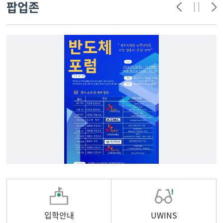
팝업존
입학안내
UWINS