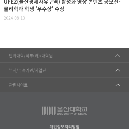
UFEZ(울산경제자유구역) 활성화 영상 콘텐츠 공모전-
물리학과 학생 '우수상' 수상
2024-08-13
■인문대학
단과대학/학부(과)/대학원
▷국어국문학부
공동기기센터
부서/부속기관/사업단
▷영어영문학과
공학교육혁신센터
건강가정지원센터
관련사이트
▷일본어·일본학과
과학영재교육원
교수협의회
▷중국어·중국학과
교무처교직팀
구내(경남)은행
▷프랑스어·프랑스학과
국어문화원
노동조합
▷스페인·중남미학과
국제교류처
생명윤리위원회
개인정보처리방침