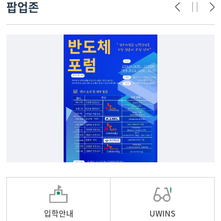
팝업존
입학안내
UWINS