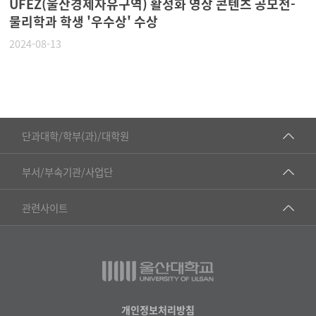
UFEZ(울산경제자유구역) 활성화 영상 콘텐츠 공모전-
물리학과 학생 '우수상' 수상
2024-08-13
■인문대학
단과대학/학부(과)/대학원
▷국어국문학부
공동기기센터
부서/부속기관/사업단
▷영어영문학과
공학교육혁신센터
건강가정지원센터
관련사이트
▷일본어·일본학과
과학영재교육원
교수협의회
▷중국어·중국학과
교무처교직팀
구내(경남)은행
▷프랑스어·프랑스학과
국어문화원
노동조합
▷스페인·중남미학과
국제교류처
생명윤리위원회
개인정보처리방침