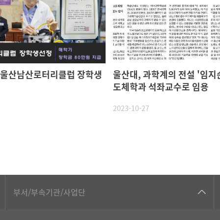
 울산남산로터리클럽 장학생
울산대, 과학계의 전설 '임지순
도체학과 석좌교수로 임용
2023-10-27
공동기기센터
부서/부속기관/사업단
공학교육혁신센터