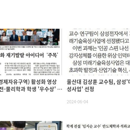
자유구역) 활성화 영상
울산대 김상훈 교수팀, 삼성
전-물리학과 학생 '우수상' 수
성사업' 선정
2024-06-04