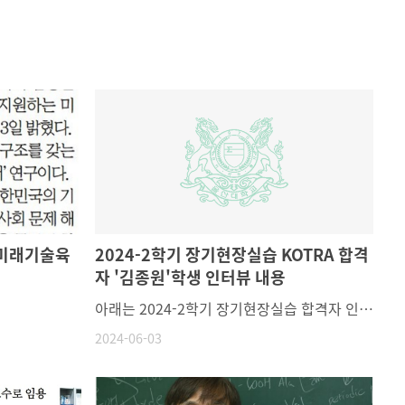
'미래기술육
2024-2학기 장기현장실습 KOTRA 합격
자 '김종원'학생 인터뷰 내용
아래는 2024-2학기 장기현장실습 합격자 인터뷰 내용입니다.물리학과 학생들에게 도움이 될 것 같아 학과 게시판을 통해 소식 공유해드립니다:)!늘 밝게 빛날 여러분의 미래를 응원합니다! ( ﾉ・∀・)ﾉ ✧•́°-------------------------------------------------------------------------------------------------------우선 저는 국내에 위치한 대한무역투자진흥공사(Kotra)에 장기현장실습을 지원하였습니다.1) KOTRA 장기인턴십 소개 (하는 업무, 선발 절차, 등): 이 부분은 아직 제가 현장실습을 진행하지 않아 정확히는 모르지만 알아본 바로 설명 드리겠습니다. 대한무역투자진흥공사에서 중견-중소 기업의 (반도체 소부장 관련) 수출 수입 관련해서 지원 또는 컨설팅 업무로 알고 있습니다. 세부적으로는 기업서, 구매직무 또는 SCM직무와 관련있다고 생각이 듭니다. (필드 엔지니어와는 거리가 멀다 생각이 듭니다.)[장기인턴십 업무]1.반도체 관련 기업 발굴 또는 바이어 매칭 상담지원 업무 2.블룸버그 및 아브람스 (경제무역 데이터 플랫폼)을 활용한 해외 대체공급선 발굴 3. 수입처 다변화 사업 및 공급망 컨설팅 지원 업무가 있습니다. 예를 들어 일본 수출 규제 사례서 큰 역할을 하는 것으로 이해하고 있습니다.코트라-산업통상자원부(일본수출규제사례) [KOTRA의 주무기관이 산업통상자원부이므로 엮여있다고 생각이 들어 링크 첨부하였습니다.][선발 절차]Uoasis 장기현장실습 (울산대학교 장기현장실습지원센터 홈페이지)에서 신청 후 서류 전형 -> 면접 전형 -> 최종합격 통보 입니다. 또한 24주(6개월) 장기현장실습이라면 전공학점 대신 현장실습으로 (14학점)을 얻을 수 있어 수업을 못 듣는 것에 대한 걱정도 없어 좋은 경험인 것 같습니다. 2) 합격 팁 EX) 자기 소개서에 무엇을 강조했는지, 이런 경험이 도움이 되었다 등자기소개서 에서는 일관된 반도체 관련 팀 프로젝트 에서 의 팀워크 또는 문제해결 등을 강조했습니다. 특히 교수님 의 반도체 분석 및 실험 과목에서 의 '팀 프로젝트'관련해서 경험이 있다 보니 이야기를 할 수 있는 것들이 많아 도움이 되었던 것 같습니다. 또한 연구실 생활을 하면서 무언가 시도하도록 도와 주셨던 것들이 경험적으로 매우 컸습니다.3) 향후 자신의 계획 장기현장실습을 진행하면서 당장은 영어공부를 우선 해야할것 같습니다. 지금은 반도체 관련 공정,장비 회사로도 가고싶고, 또한 세부적으로는 자동차 반도체용 회사에서 구매직무에(NXP,TI,인피니언,르네사스 등) 가고싶다는 막연한 생각이 듭니다만, 현장실습을 진행하면서 우선 경험을 해보고 나중에 가능하다면 대학원에 진학을 하고 싶은 마음도 있어 신중한 선택을 해야할 것 같습니다.4) 기타저는 우선 반도체와 큰 관련이 있는 장기현장실습도 아니고 채용연계도 전혀 아닙니다. 그래서 누구에게 이런 이야기를 드리기가 조금은 부끄럽습니다.다만 제가 생각했던 점은 반도체 관련 R&D 장기현장실습은 어렵기도 하고, 전무한 것으로 알고 있습니다(울산에서는 더더욱), 학교에서도 직무와 관련된 교육이나 실습을 많이 진행하지만 더 많은 직무와 관련된 기회(팀 프로젝트, 산학 협력형 프로젝트)가 생기면 (물리학과 후배들)이 더 많은 경험을 가지고 갈 수 있지 않을까 생각이 듭니다.
2024-06-03