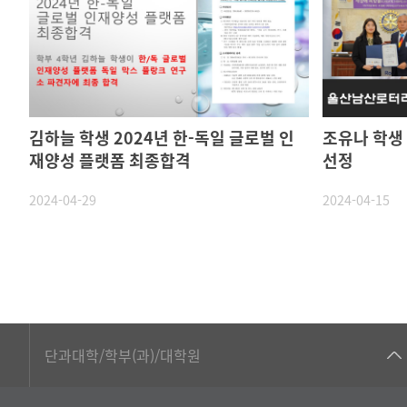
김하늘 학생 2024년 한-독일 글로벌 인
조유나 학생
재양성 플랫폼 최종합격
선정
2024-04-29
2024-04-15
■인문대학
단과대학/학부(과)/대학원
▷국어국문학부