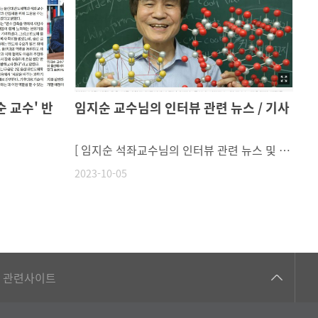
 교수' 반
임지순 교수님의 인터뷰 관련 뉴스 / 기사
[ 임지순 석좌교수님의 인터뷰 관련 뉴스 및 기사 ][MBC가 만난 사람] 울산대학교 임지순 반도체학과 석좌교수 [MBC가 만난 사람] 울산대학교 임지순 반도체학과 석좌교수 - YouTube [노벨 로드] 신물질 찾아나선 지 50년… “나는 지금도 호기심에 가슴이 뛴다”https://biz.chosun.com/science-chosun/science/2023/09/18/4KUCVLJFXZCBLIWZAICVSYHA6Q/
2023-10-05
건강가정지원센터
관련사이트
교수협의회