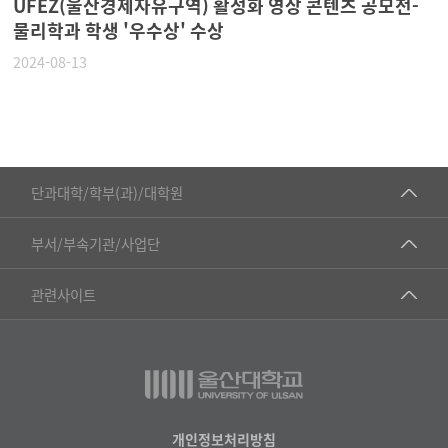
UFEZ(울산경제자유구역) 활성화 영상 콘텐츠 공모전-
물리학과 학생 '우수상' 수상
2024-08-13
■인문대학
단과대학/학부(과)/대학원
▷국어국문학부
공동기기센터
부서/부속기관/사업단
▷영어영문학과
공학교육혁신센터
건강가정지원센터
관련사이트
▷일본어·일본학과
과학영재교육원
교수협의회
▷중국어·중국학과
교무처교직팀
구내(경남)은행
▷프랑스어·프랑스학과
국어문화원
노동조합
▷스페인·중남미학과
국제교류처
생명윤리위원회
개인정보처리방침