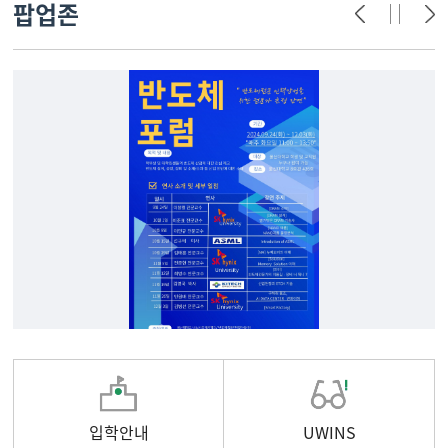
팝업존
입학안내
UWINS