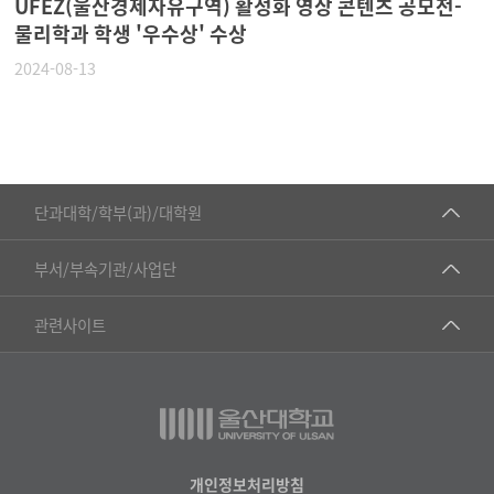
UFEZ(울산경제자유구역) 활성화 영상 콘텐츠 공모전-
물리학과 학생 '우수상' 수상
2024-08-13
■인문대학
단과대학/학부(과)/대학원
▷국어국문학부
공동기기센터
부서/부속기관/사업단
▷영어영문학과
공학교육혁신센터
건강가정지원센터
관련사이트
▷일본어·일본학과
과학영재교육원
교수협의회
▷중국어·중국학과
교무처교직팀
구내(경남)은행
▷프랑스어·프랑스학과
국어문화원
노동조합
▷스페인·중남미학과
국제교류처
생명윤리위원회
개인정보처리방침