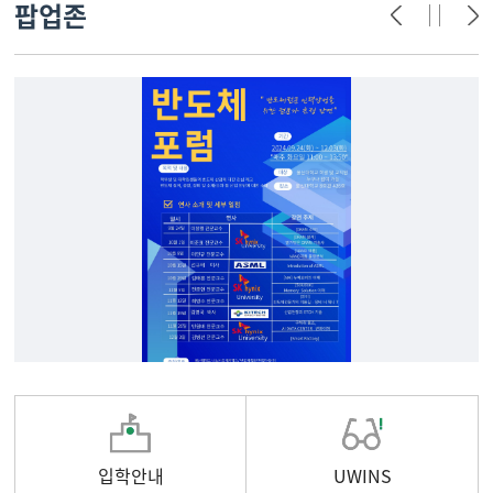
팝업존
입학안내
UWINS