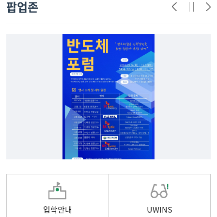
팝업존
입학안내
UWINS