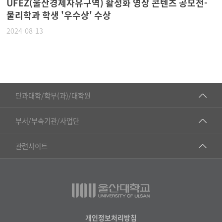
UFEZ(울산경제자유구역) 활성화 영상 콘텐츠 공모전-
물리학과 학생 '우수상' 수상
2024-08-13
■인문대학
단과대학/학부(과)/대학원
▷국어국문학부
공동기기센터
부서/부속기관/사업단
▷영어영문학과
공학교육혁신센터
건강가정지원센터
관련사이트
▷일본어·일본학과
과학영재교육원
교수협의회
▷중국어·중국학과
교무처교직팀
구내(경남)은행
▷프랑스어·프랑스학과
국어문화원
노동조합
▷스페인·중남미학과
국제교류처
생명윤리위원회
개인정보처리방침