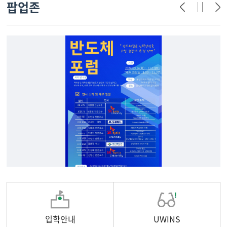
팝업존
입학안내
UWINS