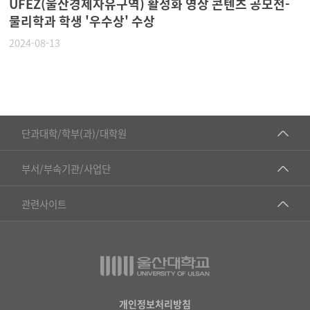
UFEZ(울산경제자유구역) 활성화 영상 콘텐츠 공모전-
물리학과 학생 '우수상' 수상
2024-08-13
■인문대학
단과대학/학부(과)/대학원
▷국어국문학부
공동기기센터
부서/부속기관/사업단
▷영어영문학과
공학교육혁신센터
건강가정지원센터
관련사이트
▷일본어·일본학과
과학영재교육원
교수협의회
▷중국어·중국학과
교무처교직팀
구내(경남)은행
▷프랑스어·프랑스학과
국어문화원
노동조합
▷스페인·중남미학과
국제교류처
생명윤리위원회
개인정보처리방침