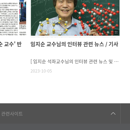
 교수' 반
임지순 교수님의 인터뷰 관련 뉴스 / 기사
[ 임지순 석좌교수님의 인터뷰 관련 뉴스 및 기사 ][MBC가 만난 사람] 울산대학교 임지순 반도체학과 석좌교수 [MBC가 만난 사람] 울산대학교 임지순 반도체학과 석좌교수 - YouTube [노벨 로드] 신물질 찾아나선 지 50년… “나는 지금도 호기심에 가슴이 뛴다”https://biz.chosun.com/science-chosun/science/2023/09/18/4KUCVLJFXZCBLIWZAICVSYHA6Q/
2023-10-05
건강가정지원센터
관련사이트
교수협의회