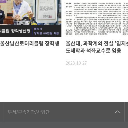
 울산남산로터리클럽 장학생
울산대, 과학계의 전설 '임지순
도체학과 석좌교수로 임용
2023-10-27
공동기기센터
부서/부속기관/사업단
공학교육혁신센터