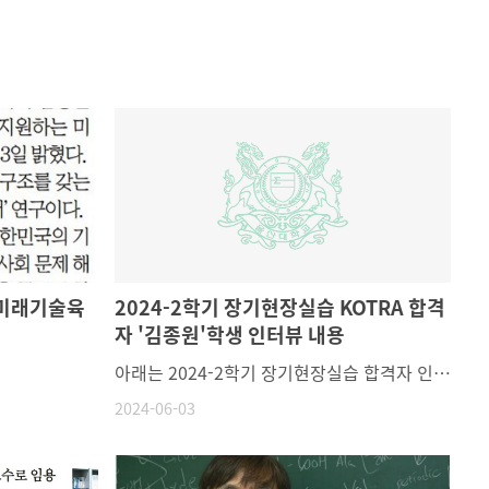
'미래기술육
2024-2학기 장기현장실습 KOTRA 합격
자 '김종원'학생 인터뷰 내용
아래는 2024-2학기 장기현장실습 합격자 인터뷰 내용입니다.물리학과 학생들에게 도움이 될 것 같아 학과 게시판을 통해 소식 공유해드립니다:)!늘 밝게 빛날 여러분의 미래를 응원합니다! ( ﾉ・∀・)ﾉ ✧•́°-------------------------------------------------------------------------------------------------------우선 저는 국내에 위치한 대한무역투자진흥공사(Kotra)에 장기현장실습을 지원하였습니다.1) KOTRA 장기인턴십 소개 (하는 업무, 선발 절차, 등): 이 부분은 아직 제가 현장실습을 진행하지 않아 정확히는 모르지만 알아본 바로 설명 드리겠습니다. 대한무역투자진흥공사에서 중견-중소 기업의 (반도체 소부장 관련) 수출 수입 관련해서 지원 또는 컨설팅 업무로 알고 있습니다. 세부적으로는 기업서, 구매직무 또는 SCM직무와 관련있다고 생각이 듭니다. (필드 엔지니어와는 거리가 멀다 생각이 듭니다.)[장기인턴십 업무]1.반도체 관련 기업 발굴 또는 바이어 매칭 상담지원 업무 2.블룸버그 및 아브람스 (경제무역 데이터 플랫폼)을 활용한 해외 대체공급선 발굴 3. 수입처 다변화 사업 및 공급망 컨설팅 지원 업무가 있습니다. 예를 들어 일본 수출 규제 사례서 큰 역할을 하는 것으로 이해하고 있습니다.코트라-산업통상자원부(일본수출규제사례) [KOTRA의 주무기관이 산업통상자원부이므로 엮여있다고 생각이 들어 링크 첨부하였습니다.][선발 절차]Uoasis 장기현장실습 (울산대학교 장기현장실습지원센터 홈페이지)에서 신청 후 서류 전형 -> 면접 전형 -> 최종합격 통보 입니다. 또한 24주(6개월) 장기현장실습이라면 전공학점 대신 현장실습으로 (14학점)을 얻을 수 있어 수업을 못 듣는 것에 대한 걱정도 없어 좋은 경험인 것 같습니다. 2) 합격 팁 EX) 자기 소개서에 무엇을 강조했는지, 이런 경험이 도움이 되었다 등자기소개서 에서는 일관된 반도체 관련 팀 프로젝트 에서 의 팀워크 또는 문제해결 등을 강조했습니다. 특히 교수님 의 반도체 분석 및 실험 과목에서 의 '팀 프로젝트'관련해서 경험이 있다 보니 이야기를 할 수 있는 것들이 많아 도움이 되었던 것 같습니다. 또한 연구실 생활을 하면서 무언가 시도하도록 도와 주셨던 것들이 경험적으로 매우 컸습니다.3) 향후 자신의 계획 장기현장실습을 진행하면서 당장은 영어공부를 우선 해야할것 같습니다. 지금은 반도체 관련 공정,장비 회사로도 가고싶고, 또한 세부적으로는 자동차 반도체용 회사에서 구매직무에(NXP,TI,인피니언,르네사스 등) 가고싶다는 막연한 생각이 듭니다만, 현장실습을 진행하면서 우선 경험을 해보고 나중에 가능하다면 대학원에 진학을 하고 싶은 마음도 있어 신중한 선택을 해야할 것 같습니다.4) 기타저는 우선 반도체와 큰 관련이 있는 장기현장실습도 아니고 채용연계도 전혀 아닙니다. 그래서 누구에게 이런 이야기를 드리기가 조금은 부끄럽습니다.다만 제가 생각했던 점은 반도체 관련 R&D 장기현장실습은 어렵기도 하고, 전무한 것으로 알고 있습니다(울산에서는 더더욱), 학교에서도 직무와 관련된 교육이나 실습을 많이 진행하지만 더 많은 직무와 관련된 기회(팀 프로젝트, 산학 협력형 프로젝트)가 생기면 (물리학과 후배들)이 더 많은 경험을 가지고 갈 수 있지 않을까 생각이 듭니다.
2024-06-03