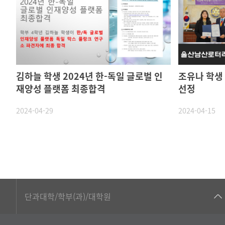
김하늘 학생 2024년 한-독일 글로벌 인
조유나 학생
재양성 플랫폼 최종합격
선정
2024-04-29
2024-04-15
■인문대학
단과대학/학부(과)/대학원
▷국어국문학부