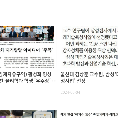
자유구역) 활성화 영상
울산대 김상훈 교수팀, 삼성
전-물리학과 학생 '우수상' 수
성사업' 선정
2024-06-04