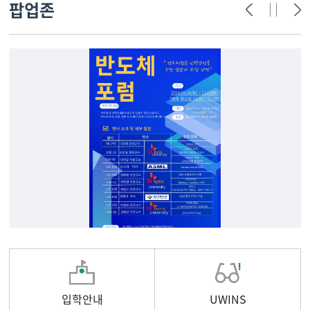
팝업존
입학안내
UWINS