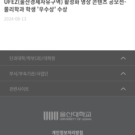
UFEZ(울산경제자유구역) 활성화 영상 콘텐츠 공모전-
물리학과 학생 '우수상' 수상
2024-08-13
■인문대학
단과대학/학부(과)/대학원
▷국어국문학부
공동기기센터
부서/부속기관/사업단
▷영어영문학과
공학교육혁신센터
건강가정지원센터
관련사이트
▷일본어·일본학과
과학영재교육원
교수협의회
▷중국어·중국학과
교무처교직팀
구내(경남)은행
▷프랑스어·프랑스학과
국어문화원
노동조합
▷스페인·중남미학과
국제교류처
생명윤리위원회
개인정보처리방침