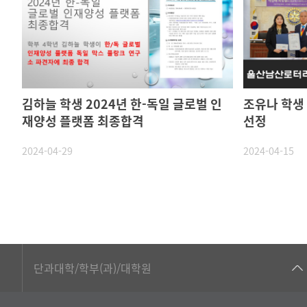
김하늘 학생 2024년 한-독일 글로벌 인
조유나 학생
재양성 플랫폼 최종합격
선정
2024-04-29
2024-04-15
■인문대학
단과대학/학부(과)/대학원
▷국어국문학부