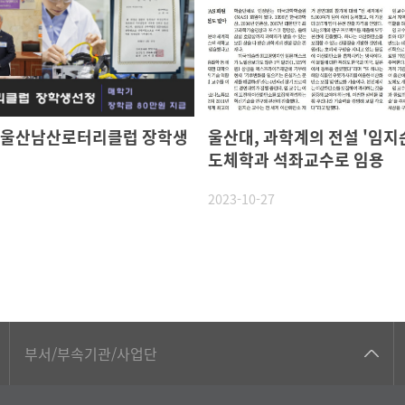
 울산남산로터리클럽 장학생
울산대, 과학계의 전설 '임지순
도체학과 석좌교수로 임용
2023-10-27
공동기기센터
부서/부속기관/사업단
공학교육혁신센터