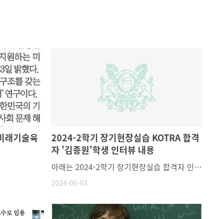
'미래기술육
2024-2학기 장기현장실습 KOTRA 합격
자 '김종원'학생 인터뷰 내용
아래는 2024-2학기 장기현장실습 합격자 인터뷰 내용입니다.물리학과 학생들에게 도움이 될 것 같아 학과 게시판을 통해 소식 공유해드립니다:)!늘 밝게 빛날 여러분의 미래를 응원합니다! ( ﾉ・∀・)ﾉ ✧•́°-------------------------------------------------------------------------------------------------------우선 저는 국내에 위치한 대한무역투자진흥공사(Kotra)에 장기현장실습을 지원하였습니다.1) KOTRA 장기인턴십 소개 (하는 업무, 선발 절차, 등): 이 부분은 아직 제가 현장실습을 진행하지 않아 정확히는 모르지만 알아본 바로 설명 드리겠습니다. 대한무역투자진흥공사에서 중견-중소 기업의 (반도체 소부장 관련) 수출 수입 관련해서 지원 또는 컨설팅 업무로 알고 있습니다. 세부적으로는 기업서, 구매직무 또는 SCM직무와 관련있다고 생각이 듭니다. (필드 엔지니어와는 거리가 멀다 생각이 듭니다.)[장기인턴십 업무]1.반도체 관련 기업 발굴 또는 바이어 매칭 상담지원 업무 2.블룸버그 및 아브람스 (경제무역 데이터 플랫폼)을 활용한 해외 대체공급선 발굴 3. 수입처 다변화 사업 및 공급망 컨설팅 지원 업무가 있습니다. 예를 들어 일본 수출 규제 사례서 큰 역할을 하는 것으로 이해하고 있습니다.코트라-산업통상자원부(일본수출규제사례) [KOTRA의 주무기관이 산업통상자원부이므로 엮여있다고 생각이 들어 링크 첨부하였습니다.][선발 절차]Uoasis 장기현장실습 (울산대학교 장기현장실습지원센터 홈페이지)에서 신청 후 서류 전형 -> 면접 전형 -> 최종합격 통보 입니다. 또한 24주(6개월) 장기현장실습이라면 전공학점 대신 현장실습으로 (14학점)을 얻을 수 있어 수업을 못 듣는 것에 대한 걱정도 없어 좋은 경험인 것 같습니다. 2) 합격 팁 EX) 자기 소개서에 무엇을 강조했는지, 이런 경험이 도움이 되었다 등자기소개서 에서는 일관된 반도체 관련 팀 프로젝트 에서 의 팀워크 또는 문제해결 등을 강조했습니다. 특히 교수님 의 반도체 분석 및 실험 과목에서 의 '팀 프로젝트'관련해서 경험이 있다 보니 이야기를 할 수 있는 것들이 많아 도움이 되었던 것 같습니다. 또한 연구실 생활을 하면서 무언가 시도하도록 도와 주셨던 것들이 경험적으로 매우 컸습니다.3) 향후 자신의 계획 장기현장실습을 진행하면서 당장은 영어공부를 우선 해야할것 같습니다. 지금은 반도체 관련 공정,장비 회사로도 가고싶고, 또한 세부적으로는 자동차 반도체용 회사에서 구매직무에(NXP,TI,인피니언,르네사스 등) 가고싶다는 막연한 생각이 듭니다만, 현장실습을 진행하면서 우선 경험을 해보고 나중에 가능하다면 대학원에 진학을 하고 싶은 마음도 있어 신중한 선택을 해야할 것 같습니다.4) 기타저는 우선 반도체와 큰 관련이 있는 장기현장실습도 아니고 채용연계도 전혀 아닙니다. 그래서 누구에게 이런 이야기를 드리기가 조금은 부끄럽습니다.다만 제가 생각했던 점은 반도체 관련 R&D 장기현장실습은 어렵기도 하고, 전무한 것으로 알고 있습니다(울산에서는 더더욱), 학교에서도 직무와 관련된 교육이나 실습을 많이 진행하지만 더 많은 직무와 관련된 기회(팀 프로젝트, 산학 협력형 프로젝트)가 생기면 (물리학과 후배들)이 더 많은 경험을 가지고 갈 수 있지 않을까 생각이 듭니다.
2024-06-03