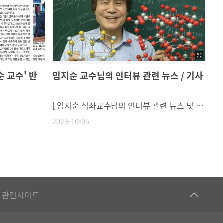
 교수' 반
임지순 교수님의 인터뷰 관련 뉴스 / 기사
[ 임지순 석좌교수님의 인터뷰 관련 뉴스 및 기사 ][MBC가 만난 사람] 울산대학교 임지순 반도체학과 석좌교수 [MBC가 만난 사람] 울산대학교 임지순 반도체학과 석좌교수 - YouTube [노벨 로드] 신물질 찾아나선 지 50년… “나는 지금도 호기심에 가슴이 뛴다”https://biz.chosun.com/science-chosun/science/2023/09/18/4KUCVLJFXZCBLIWZAICVSYHA6Q/
2023-10-05
건강가정지원센터
관련사이트
교수협의회