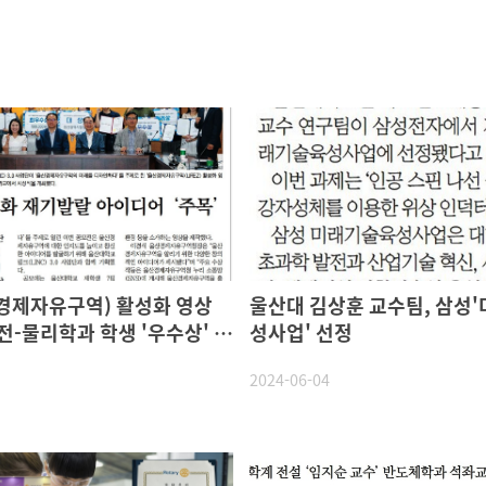
자유구역) 활성화 영상
울산대 김상훈 교수팀, 삼성
전-물리학과 학생 '우수상' 수
성사업' 선정
2024-06-04