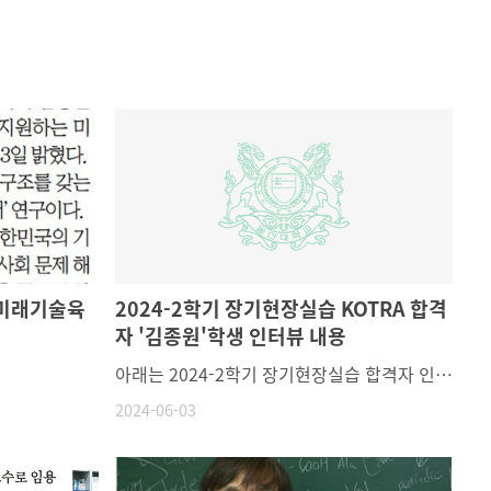
'미래기술육
2024-2학기 장기현장실습 KOTRA 합격
자 '김종원'학생 인터뷰 내용
아래는 2024-2학기 장기현장실습 합격자 인터뷰 내용입니다.물리학과 학생들에게 도움이 될 것 같아 학과 게시판을 통해 소식 공유해드립니다:)!늘 밝게 빛날 여러분의 미래를 응원합니다! ( ﾉ・∀・)ﾉ ✧•́°-------------------------------------------------------------------------------------------------------우선 저는 국내에 위치한 대한무역투자진흥공사(Kotra)에 장기현장실습을 지원하였습니다.1) KOTRA 장기인턴십 소개 (하는 업무, 선발 절차, 등): 이 부분은 아직 제가 현장실습을 진행하지 않아 정확히는 모르지만 알아본 바로 설명 드리겠습니다. 대한무역투자진흥공사에서 중견-중소 기업의 (반도체 소부장 관련) 수출 수입 관련해서 지원 또는 컨설팅 업무로 알고 있습니다. 세부적으로는 기업서, 구매직무 또는 SCM직무와 관련있다고 생각이 듭니다. (필드 엔지니어와는 거리가 멀다 생각이 듭니다.)[장기인턴십 업무]1.반도체 관련 기업 발굴 또는 바이어 매칭 상담지원 업무 2.블룸버그 및 아브람스 (경제무역 데이터 플랫폼)을 활용한 해외 대체공급선 발굴 3. 수입처 다변화 사업 및 공급망 컨설팅 지원 업무가 있습니다. 예를 들어 일본 수출 규제 사례서 큰 역할을 하는 것으로 이해하고 있습니다.코트라-산업통상자원부(일본수출규제사례) [KOTRA의 주무기관이 산업통상자원부이므로 엮여있다고 생각이 들어 링크 첨부하였습니다.][선발 절차]Uoasis 장기현장실습 (울산대학교 장기현장실습지원센터 홈페이지)에서 신청 후 서류 전형 -> 면접 전형 -> 최종합격 통보 입니다. 또한 24주(6개월) 장기현장실습이라면 전공학점 대신 현장실습으로 (14학점)을 얻을 수 있어 수업을 못 듣는 것에 대한 걱정도 없어 좋은 경험인 것 같습니다. 2) 합격 팁 EX) 자기 소개서에 무엇을 강조했는지, 이런 경험이 도움이 되었다 등자기소개서 에서는 일관된 반도체 관련 팀 프로젝트 에서 의 팀워크 또는 문제해결 등을 강조했습니다. 특히 교수님 의 반도체 분석 및 실험 과목에서 의 '팀 프로젝트'관련해서 경험이 있다 보니 이야기를 할 수 있는 것들이 많아 도움이 되었던 것 같습니다. 또한 연구실 생활을 하면서 무언가 시도하도록 도와 주셨던 것들이 경험적으로 매우 컸습니다.3) 향후 자신의 계획 장기현장실습을 진행하면서 당장은 영어공부를 우선 해야할것 같습니다. 지금은 반도체 관련 공정,장비 회사로도 가고싶고, 또한 세부적으로는 자동차 반도체용 회사에서 구매직무에(NXP,TI,인피니언,르네사스 등) 가고싶다는 막연한 생각이 듭니다만, 현장실습을 진행하면서 우선 경험을 해보고 나중에 가능하다면 대학원에 진학을 하고 싶은 마음도 있어 신중한 선택을 해야할 것 같습니다.4) 기타저는 우선 반도체와 큰 관련이 있는 장기현장실습도 아니고 채용연계도 전혀 아닙니다. 그래서 누구에게 이런 이야기를 드리기가 조금은 부끄럽습니다.다만 제가 생각했던 점은 반도체 관련 R&D 장기현장실습은 어렵기도 하고, 전무한 것으로 알고 있습니다(울산에서는 더더욱), 학교에서도 직무와 관련된 교육이나 실습을 많이 진행하지만 더 많은 직무와 관련된 기회(팀 프로젝트, 산학 협력형 프로젝트)가 생기면 (물리학과 후배들)이 더 많은 경험을 가지고 갈 수 있지 않을까 생각이 듭니다.
2024-06-03