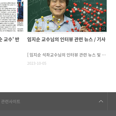
 교수' 반
임지순 교수님의 인터뷰 관련 뉴스 / 기사
[ 임지순 석좌교수님의 인터뷰 관련 뉴스 및 기사 ][MBC가 만난 사람] 울산대학교 임지순 반도체학과 석좌교수 [MBC가 만난 사람] 울산대학교 임지순 반도체학과 석좌교수 - YouTube [노벨 로드] 신물질 찾아나선 지 50년… “나는 지금도 호기심에 가슴이 뛴다”https://biz.chosun.com/science-chosun/science/2023/09/18/4KUCVLJFXZCBLIWZAICVSYHA6Q/
2023-10-05
건강가정지원센터
관련사이트
교수협의회