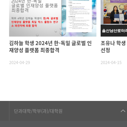
김하늘 학생 2024년 한-독일 글로벌 인
조유나 학생
재양성 플랫폼 최종합격
선정
2024-04-29
2024-04-15
■인문대학
단과대학/학부(과)/대학원
▷국어국문학부