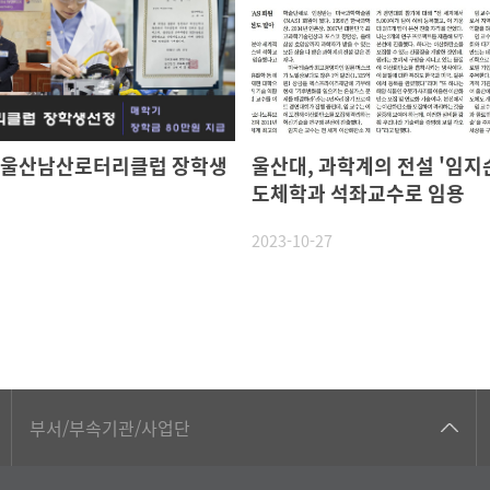
 울산남산로터리클럽 장학생
울산대, 과학계의 전설 '임지순
도체학과 석좌교수로 임용
2023-10-27
공동기기센터
부서/부속기관/사업단
공학교육혁신센터