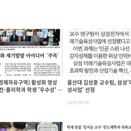
자유구역) 활성화 영상
울산대 김상훈 교수팀, 삼성
전-물리학과 학생 '우수상' 수
성사업' 선정
2024-06-04