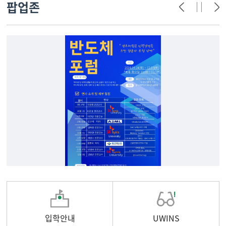
팝업존
입학안내
UWINS