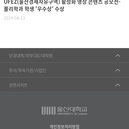
UFEZ(울산경제자유구역) 활성화 영상 콘텐츠 공모전-
물리학과 학생 '우수상' 수상
2024-08-13
■인문대학
단과대학/학부(과)/대학원
▷국어국문학부
공동기기센터
부서/부속기관/사업단
▷영어영문학과
공학교육혁신센터
건강가정지원센터
관련사이트
▷일본어·일본학과
과학영재교육원
교수협의회
▷중국어·중국학과
교무처교직팀
구내(경남)은행
▷프랑스어·프랑스학과
국어문화원
노동조합
▷스페인·중남미학과
국제교류처
생명윤리위원회
개인정보처리방침