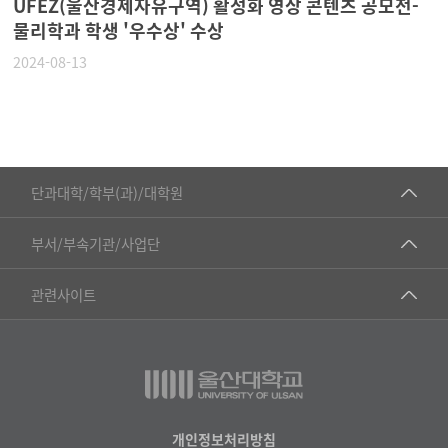
UFEZ(울산경제자유구역) 활성화 영상 콘텐츠 공모전-
물리학과 학생 '우수상' 수상
2024-08-13
■인문대학
단과대학/학부(과)/대학원
▷국어국문학부
공동기기센터
부서/부속기관/사업단
▷영어영문학과
공학교육혁신센터
건강가정지원센터
관련사이트
▷일본어·일본학과
과학영재교육원
교수협의회
▷중국어·중국학과
교무처교직팀
구내(경남)은행
▷프랑스어·프랑스학과
국어문화원
노동조합
▷스페인·중남미학과
국제교류처
생명윤리위원회
개인정보처리방침