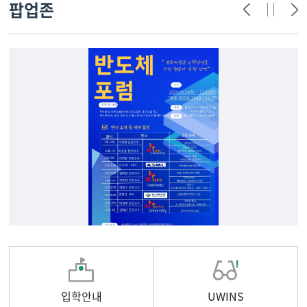
팝업존
입학안내
UWINS